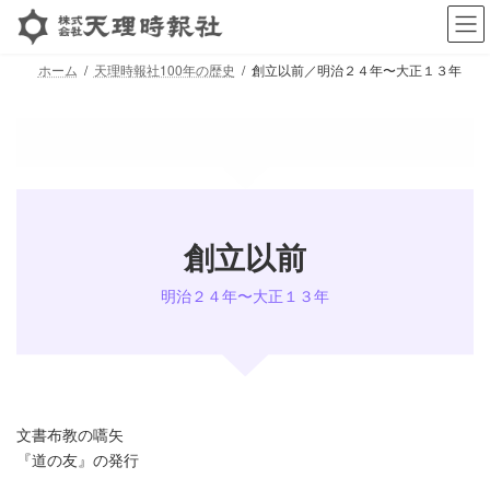
コ
ナ
ン
ビ
テ
ゲ
ホーム
天理時報社100年の歴史
創立以前／明治２４年〜大正１３年
ン
ー
ツ
シ
へ
ョ
ス
ン
キ
に
ッ
移
プ
動
創立以前
明治２４年〜大正１３年
文書布教の嚆矢
『道の友』の発行