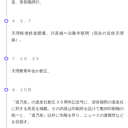
造、管長職摂行。
４．２．７
天理軽便鉄道開通。川原城〜法隆寺駅間（現在の近鉄天理
線）。
７．１０．２５
天理教青年会が創立。
９．１０月
『道乃友』の道友社創立３０周年記念号に、深谷徳郎の道友社
に対する所見を掲載。その内容は印刷所を設けて教内印刷物の
統一と、『道乃友』以外に旬報を作り、ニュースの速報性など
を目指す。