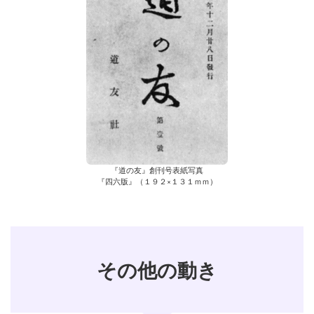
『道の友』創刊号表紙写真
『四六版』（１９２×１３１ｍｍ）
その他の動き