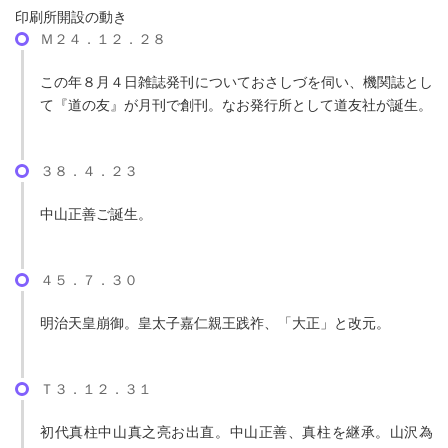
印刷所開設の動き
Ｍ２４．１２．２８
この年８月４日雑誌発刊についておさしづを伺い、機関誌とし
て『道の友』が月刊で創刊。なお発行所として道友社が誕生。
３８．４．２３
中山正善ご誕生。
４５．７．３０
明治天皇崩御。皇太子嘉仁親王践祚、「大正」と改元。
Ｔ３．１２．３１
初代真柱中山真之亮お出直。中山正善、真柱を継承。山沢為