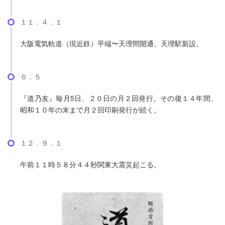
１１．４．１
大阪電気軌道（現近鉄）平端〜天理間開通、天理駅新設。
６．５
『道乃友』毎月5日、２０日の月２回発行。その後１４年間、
昭和１０年の末まで月２回印刷発行が続く。
１２．９．１
午前１１時５８分４４秒関東大震災起こる。