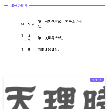
海外の動き
第１回近代五輪、アテネで開
Ｍ．２９
催。
Ｔ．３
第１次世界大戦。
～７
Ｔ．９
国際連盟発足。
次の記事