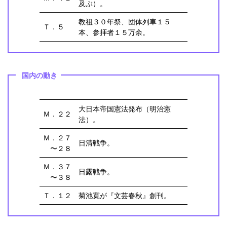
及ぶ）。
教祖３０年祭、団体列車１５
Ｔ．５
本、参拝者１５万余。
国内の動き
大日本帝国憲法発布（明治憲
Ｍ．２２
法）。
Ｍ．２７
日清戦争。
〜２８
Ｍ．３７
日露戦争。
〜３８
Ｔ．１２
菊池寛が『文芸春秋』創刊。