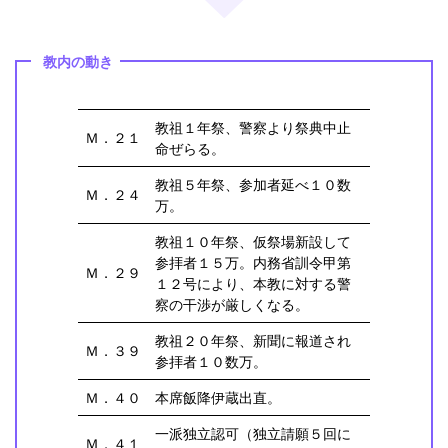
教内の動き
教祖１年祭、警察より祭典中止
Ｍ．２１
命ぜらる。
教祖５年祭、参加者延べ１０数
Ｍ．２４
万。
教祖１０年祭、仮祭場新設して
参拝者１５万。内務省訓令甲第
Ｍ．２９
１２号により、本教に対する警
察の干渉が厳しくなる。
教祖２０年祭、新聞に報道され
Ｍ．３９
参拝者１０数万。
Ｍ．４０
本席飯降伊蔵出直。
一派独立認可（独立請願５回に
Ｍ．４１