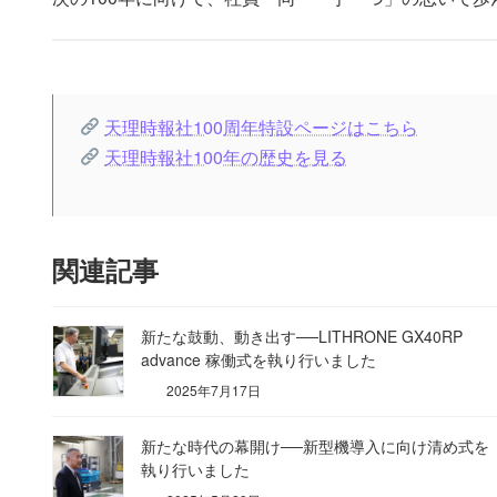
天理時報社100周年特設ページはこちら
天理時報社100年の歴史を見る
関連記事
新たな鼓動、動き出す──LITHRONE GX40RP
advance 稼働式を執り行いました
2025年7月17日
新たな時代の幕開け──新型機導入に向け清め式を
執り行いました