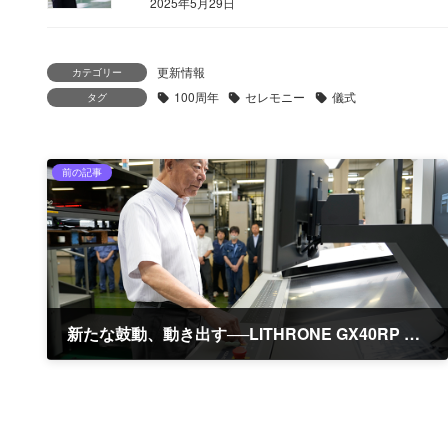
2025年5月29日
更新情報
カテゴリー
100周年
セレモニー
儀式
タグ
前の記事
新たな鼓動、動き出す──LITHRONE GX40RP advance 稼働式を執り行いました
2025年7月17日