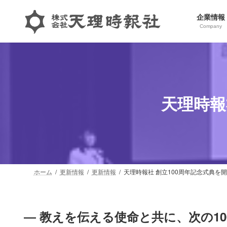
コ
ナ
ン
ビ
企業情報
Company
テ
ゲ
ン
ー
ツ
シ
へ
ョ
ス
ン
キ
に
天理時報
ッ
移
プ
動
ホーム
更新情報
更新情報
天理時報社 創立100周年記念式典を
― 教えを伝える使命と共に、次の10