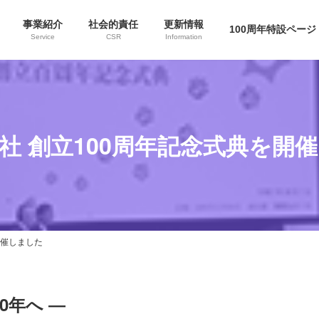
事業紹介
社会的責任
更新情報
100周年特設ページ
Service
CSR
Information
社 創立100周年記念式典を開
開催しました
0年へ ―