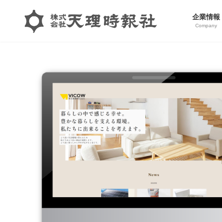
コ
ナ
ン
ビ
企業情報
Company
テ
ゲ
ン
ー
ツ
シ
へ
ョ
ス
ン
キ
に
ッ
移
プ
動